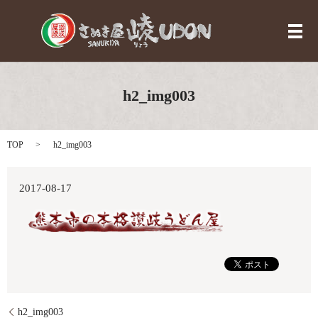
メ
h2_img003
TOP
h2_img003
2017-08-17
h2_img003