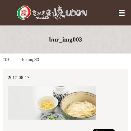
メ
bnr_img003
TOP
bnr_img003
2017-08-17